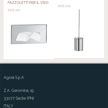
FAZZOLETTI PER IL VISO
BKB-544
BKB-355
Agorà S.p.A.
Z.A. Geromina, 19
33077 Sacile (PN)
ITALY