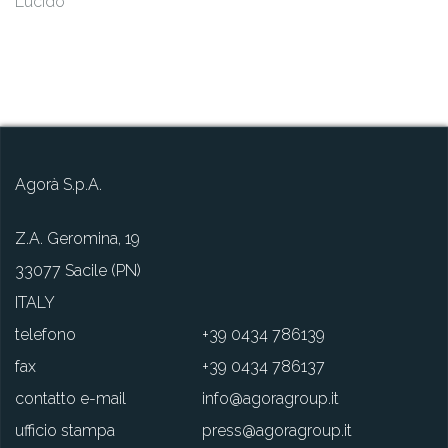
Lucido
Agorà S.p.A.
Z.A. Geromina, 19
33077 Sacile (PN)
ITALY
telefono
+39 0434 786139
fax
+39 0434 786137
contatto e-mail
info@agoragroup.it
ufficio stampa
press@agoragroup.it