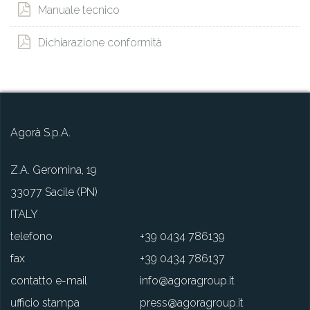
Manuale tecnico
Dichiarazione conformità
Agorà S.p.A.
Z.A. Geromina, 19
33077 Sacile (PN)
ITALY
telefono
+39 0434 786139
fax
+39 0434 786137
contatto e-mail
info@agoragroup.it
ufficio stampa
press@agoragroup.it