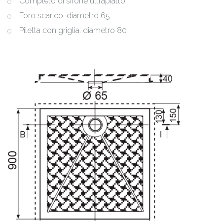
Completo di sifone ultrapiatto
Foro scarico: diametro 65
Piletta con griglia: diametro 80